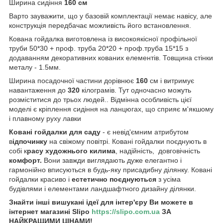
Ширина сидіння
160 см
Варто зауважити, що у базовій комплектації немає навісу, але
конструкція передбачає можливість його встановлення.
Кована гойдалка виготовлена із високоякісної профільної
труби 50*30 + проф. труба 20*20 + проф.труба 15*15 з
додаванням декоративних кованих елементів. Товщина стінки
металу - 1.5мм.
Ширина посадочної частини дорівнює
160
см і витримує
навантаження до
320
кілограмів. Тут одночасно можуть
розміститися до трьох людей.. Відмінна особливість цієї
моделі є кріплення сидіння на ланцюгах, що сприяє м'якшому
і плавному руху лавки
Ковані гойдалки для саду
- є невід'ємним атрибутом
в
ідпочинку
на свіжому повітрі. Ковані гойдалки поєднують в
собі к
расу художнього килима
, надійність, довговічність
комфорт.
Вони завжди виглядають дуже елегантно і
гармонійно вписуються в будь-яку присадибну ділянку. Ковані
гойдалки красиво і
естетично поєднуються
з усіма
будівлями і елементами ландшафтного дизайну ділянки.
Знайти інші вишукані ідеї для інтер'єру Ви можете в
інтернет магазині Slipo
https://slipo.com.ua
ЗА
НАЙКРАЩИМИ ЦІНАМИ!