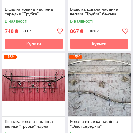
Вішалка кована настінна
Вішалка кована настінна
середня "Трубка"
велика "Трубка" бежева
В наявності
В наявності
748
867
₴
₴
880 ₴
1 020 ₴
Купити
Купити
–15%
–15%
Вішалка кована настінна
Кована вішалка настінна
велика "Трубка" чорна
"Овал середній"