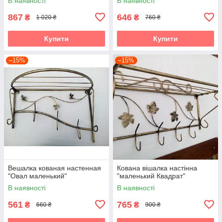
В наявності
В наявності
867
646
₴
₴
1 020 ₴
760 ₴
Купити
Купити
–15%
–15%
Вешалка кованая настенная
Кована вішалка настінна
"Овал маленький"
"маленький Квадрат"
В наявності
В наявності
561
765
₴
₴
660 ₴
900 ₴