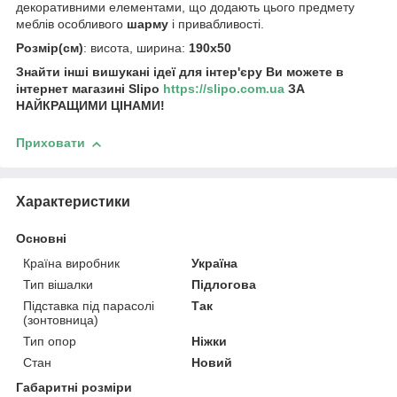
декоративними елементами, що додають цього предмету
меблів особливого
шарму
і привабливості.
Розмір(см)
: висота, ширина:
190х50
Знайти інші вишукані ідеї для інтер'єру Ви можете в
інтернет магазині Slipo
https://slipo.com.ua
ЗА
НАЙКРАЩИМИ ЦІНАМИ!
Приховати
Характеристики
Основні
Країна виробник
Україна
Тип вішалки
Підлогова
Підставка під парасолі
Так
(зонтовница)
Тип опор
Ніжки
Стан
Новий
Габаритні розміри