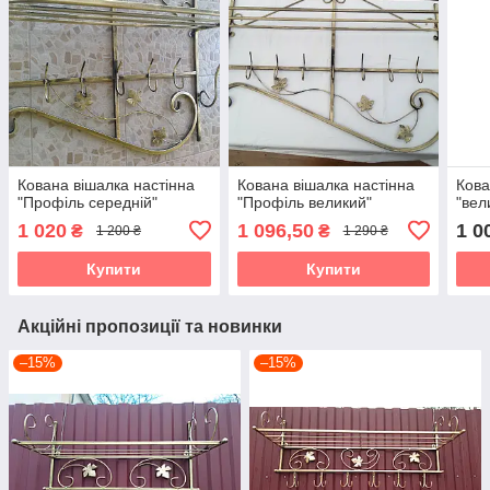
Кована вішалка настінна
Кована вішалка настінна
Кова
"Профіль середній"
"Профіль великий"
"вел
1 020
1 096,50
1 0
₴
₴
1 200 ₴
1 290 ₴
Купити
Купити
Акційні пропозиції та новинки
–15%
–15%