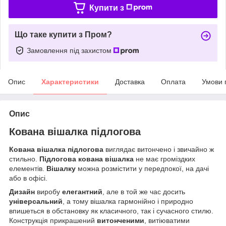
Купити з
Що таке купити з Пром?
Замовлення під захистом
Опис
Характеристики
Доставка
Оплата
Умови 
Опис
Кована вішалка підлогова
Кована вішалка
підлогова
виглядає витончено і звичайно ж
стильно.
Підлогова кована вішалка
не має громіздких
елементів.
Вішалку
можна розмістити у передпокої, на дачі
або в офісі.
Дизайн
виробу
елегантний
, але в той же час досить
універсальний
, а тому вішалка гармонійно і природно
впишеться в обстановку як класичного, так і сучасного стилю.
Конструкція прикрашений
витонченими
, витіюватими