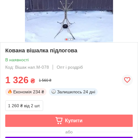
Кована вішалка підлогова
В наявності
Код: Вішак нап.M-078
Опт і роздріб
1 326
₴
1 560 ₴
Економія
234 ₴
Залишилось
24 дні
1 260 ₴
від 2 шт.
Купити
або