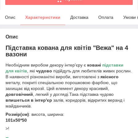
Опис
Характеристики
Доставка
Оплата
Умови 
Опис
Підставка кована для квітів "Вежа" на 4
вазони
Необхідним виробом декору інтер'єру є
ковані
підставки
для квітів
, які
чудово
підійдуть для любителів живих рослин.
В наявності різноманітні вироби, виготовлені з
якісного
металу, покриті спеціальною порошковою фарбою, що
захищає від корозії. Цей елемент декору красивий,
довговічний
, легкий у догляді.Така підставка чудово
впишеться в інтер'єр
залів, коридорів, відкритих веранд і
майданчиків.
Розмір(см)
: висота, ширина:
101х50*50
>!