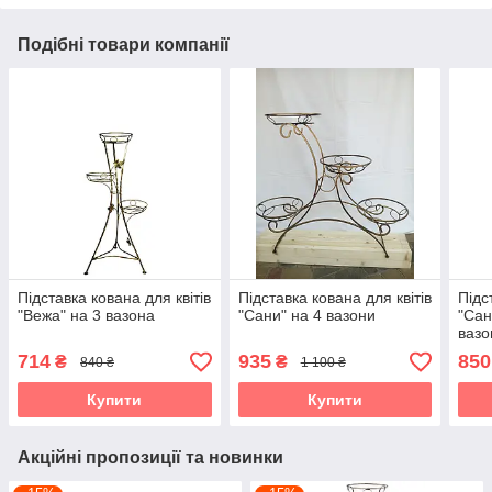
Подібні товари компанії
Підставка кована для квітів
Підставка кована для квітів
Підс
"Вежа" на 3 вазона
"Сани" на 4 вазони
"Сан
вазо
714
935
850
₴
₴
840 ₴
1 100 ₴
Купити
Купити
Акційні пропозиції та новинки