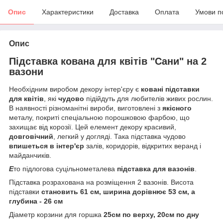
Опис
Характеристики
Доставка
Оплата
Умови п
Опис
Підставка кована для квітів "Сани" на 2
вазони
Необхідним виробом декору інтер'єру є
ковані підставки
для квітів
, які
чудово
підійдуть для любителів живих рослин.
В наявності різноманітні вироби, виготовлені з
якісного
металу, покриті спеціальною порошковою фарбою, що
захищає від корозії. Цей елемент декору красивий,
довговічний
, легкий у догляді. Така підставка чудово
впишеться в інтер'єр
залів, коридорів, відкритих веранд і
майданчиків.
Е
то підлогова суцільнометалева
підставка для вазонів
.
Підставка розрахована на розміщення 2 вазонів. Висота
підставки
становить 61 см, ширина дорівнює 53 см, а
глубина - 26 см
Діаметр корзини для горшка
25см по верху, 20см по дну