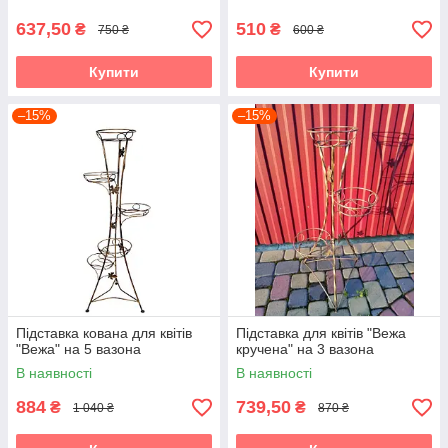
637,50
510
₴
₴
750 ₴
600 ₴
Купити
Купити
–15%
–15%
Підставка кована для квітів
Підставка для квітів "Вежа
"Вежа" на 5 вазона
кручена" на 3 вазона
В наявності
В наявності
884
739,50
₴
₴
1 040 ₴
870 ₴