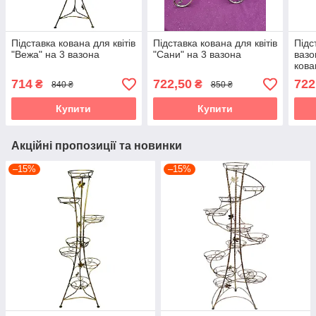
Підставка кована для квітів
Підставка кована для квітів
Підс
"Вежа" на 3 вазона
"Сани" на 3 вазона
вазо
кова
714
722,50
722
₴
₴
840 ₴
850 ₴
Купити
Купити
Акційні пропозиції та новинки
–15%
–15%