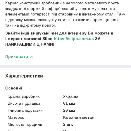
Каркас конструкції зроблений з неполого металевого прута
квадратної форми й пофарбований у золотому кольорі з
елементами потертості під старовину в вінтажному стилі. Таку
підставку можна експлуатувати як в закритих приміщеннях,
так і на відкритому повітрі.
Знайти інші вишукані ідеї для інтер'єру Ви можете в
інтернет магазині
Slipo
https://slipo.com.ua
ЗА
НАЙКРАЩИМИ ЦІНАМИ
!
Приховати
Характеристики
Основні
Країна виробник
Україна
Висота підставки
61 мм
Глибина підставки
26 мм
Матеріал
Кований метал
Місткість горщиків
2 шт.