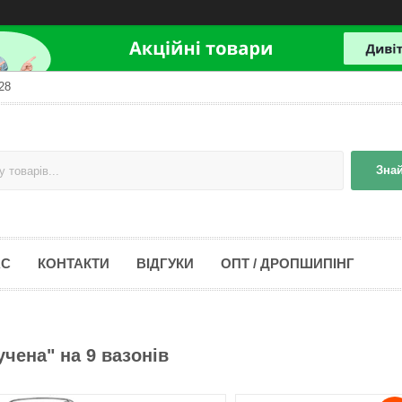
28
Зна
АС
КОНТАКТИ
ВІДГУКИ
ОПТ / ДРОПШИПІНГ
учена" на 9 вазонів