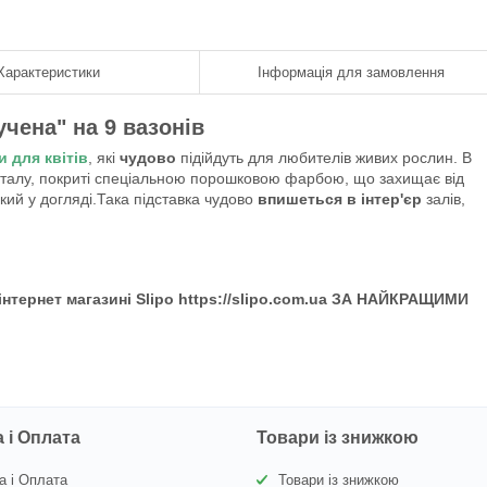
Характеристики
Інформація для замовлення
учена" на 9 вазонів
и для квітів
, які
чудово
підійдуть для любителів живих рослин. В
талу, покриті спеціальною порошковою фарбою, що захищає від
гкий у догляді.Така підставка чудово
впишеться в інтер'єр
залів,
 інтернет магазині Slipo https://slipo.com.ua ЗА НАЙКРАЩИМИ
 і Оплата
Товари із знижкою
а і Оплата
Товари із знижкою