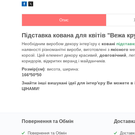
Опис
Підставка кована для квітів "Вежа кр
Необхідним виробом декору інтер'єру є
ковані
підставк
наявності різноманітні вироби, виготовлені з
якісного
ме
корозії. Цей елемент декору красивий,
довговічний
, ле
коридорів, відкритих веранд і майданчиків.
Розмір(см)
: висота, ширина:
166*50*50
Знайти інші вишукані ідеї для інтер'єру Ви можете в
ЦІНАМИ
!
Повернення та Обмін
Доставка
Повернення та Обмін
Доставк