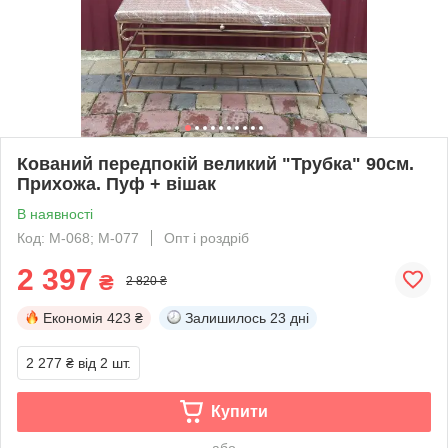
Кований передпокій великий "Трубка" 90см.
Прихожа. Пуф + вішак
В наявності
Код: М-068; М-077
Опт і роздріб
2 397
₴
2 820 ₴
Економія
423 ₴
Залишилось
23 дні
2 277 ₴
від 2 шт.
Купити
або