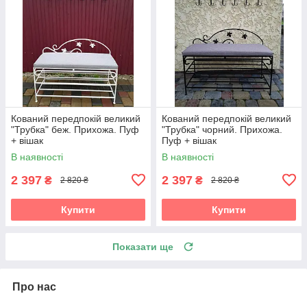
Кований передпокій великий
Кований передпокій великий
"Трубка" беж. Прихожа. Пуф
"Трубка" чорний. Прихожа.
+ вішак
Пуф + вішак
В наявності
В наявності
2 397
2 397
₴
₴
2 820 ₴
2 820 ₴
Купити
Купити
Показати ще
Про нас