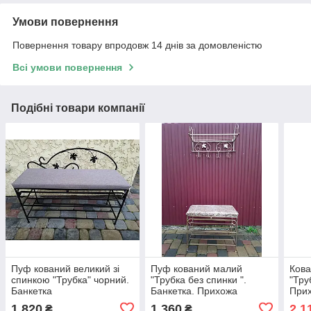
Умови повернення
Повернення товару впродовж 14 днів за домовленістю
Всі умови повернення
Подібні товари компанії
Пуф кований великий зі
Пуф кований малий
Кова
спинкою "Трубка" чорний.
"Трубка без спинки ".
"Тру
Банкетка
Банкетка. Прихожа
Прих
1 820
1 360
2 1
₴
₴