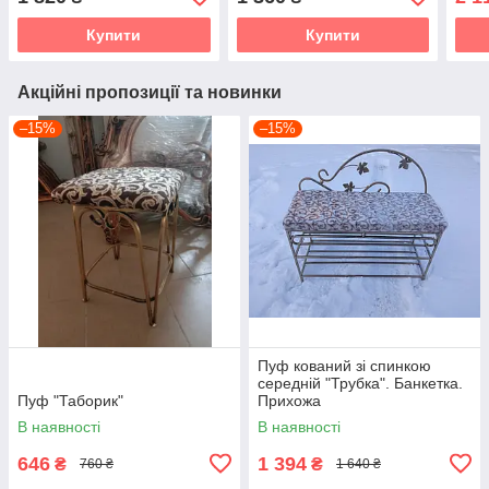
Купити
Купити
Акційні пропозиції та новинки
–15%
–15%
Пуф кований зі спинкою
середній "Трубка". Банкетка.
Пуф "Таборик"
Прихожа
В наявності
В наявності
646
1 394
₴
₴
760 ₴
1 640 ₴