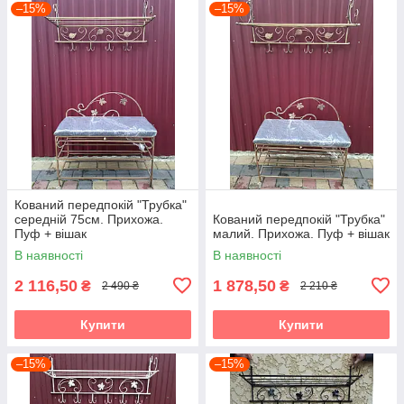
–15%
–15%
Кований передпокій "Трубка"
середній 75см. Прихожа.
Кований передпокій "Трубка"
Пуф + вішак
малий. Прихожа. Пуф + вішак
В наявності
В наявності
2 116,50
1 878,50
₴
₴
2 490 ₴
2 210 ₴
Купити
Купити
–15%
–15%