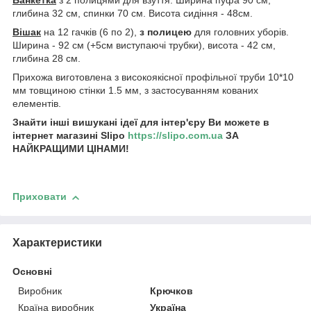
Банкетка
з 2 полицями для взуття. Ширина пуфа 90 см,
глибина 32 см, спинки 70 см. Висота сидіння - 48см.
Вішак
на 12 гачків (6 по 2),
з полицею
для головних уборів.
Ширина - 92 см (+5см виступаючі трубки), висота - 42 см,
глибина 28 см.
Прихожа виготовлена з високоякісної профільної труби 10*10
мм товщиною стінки 1.5 мм, з застосуванням кованих
елементів.
Знайти інші вишукані ідеї для інтер'єру Ви можете в
інтернет магазині Slipo
https://slipo.com.ua
ЗА
НАЙКРАЩИМИ ЦІНАМИ!
Приховати
Характеристики
Основні
Виробник
Крючков
Країна виробник
Україна