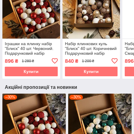
Іграшки на ялинку набір
Набір ялинкових куль
Набі
"Блиск" 40 шт. Червоний.
"Блиск" 40 шт. Коричневий
"Бли
Подарунковий набір
Подарунковий набір
Смар
ялинкових кульок Кульки
новорічних кульок Кульки
Пода
896
840
896
₴
₴
1 280 ₴
1 200 ₴
на ялинку
на ялинку
ялин
на я
Купити
Купити
Акційні пропозиції та новинки
–30%
–30%