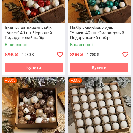
Іграшки на ялинку набір
Набір новорічних куль
"Блиск" 40 шт. Червоний.
"Блиск" 40 шт. Смарагдовий.
Подарунковий набір
Подарунковий набір
ялинкових кульок Кульки на
ялинкових кульок Кульки на
В наявності
В наявності
ялинку
ялинку
896
896
₴
₴
1 280 ₴
1 280 ₴
Купити
Купити
–30%
–30%