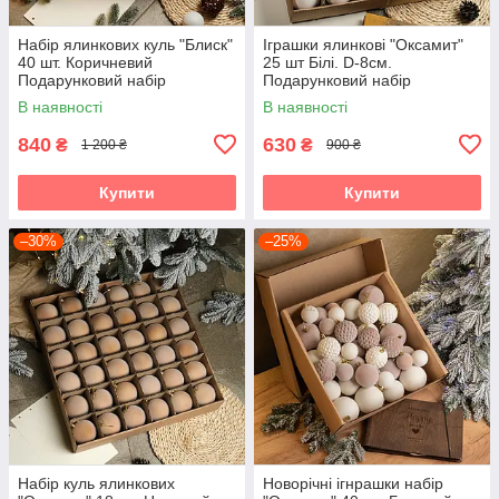
Набір ялинкових куль "Блиск"
Іграшки ялинкові "Оксамит"
40 шт. Коричневий
25 шт Білі. D-8см.
Подарунковий набір
Подарунковий набір
новорічних кульок Кульки на
ялинкових кульок Кульки на
В наявності
В наявності
ялинку
ялинку
840
630
₴
₴
1 200 ₴
900 ₴
Купити
Купити
–30%
–25%
Набір куль ялинкових
Новорічні ігнрашки набір