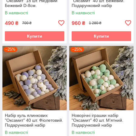
"Оксамит" 18 шт. Нюдовий
"Оксамит" 40 шт. Бежевий.
Бежевий D-8см.
Подарунковий набір
Подарунковий набір
ялинкових кульок Кульки на
В наявності
В наявності
ялинкових кульок Кульки на
ялинку
ялинку
490
960
₴
₴
700 ₴
1 280 ₴
Купити
Купити
–25%
–25%
Набір куль ялинкових
Новорічні іграшки набір
"Оксамит" 40 шт. Фіолетовий.
"Оксамит" 40 шт. М'ятний.
Подарунковий набір
Подарунковий набір
ялинкових кульок Кульки на
ялинкових кульок Кульки на
В наявності
В наявності
ялинку
ялинку