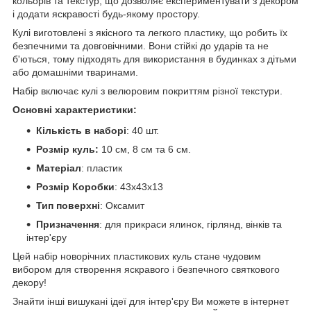
кольорів та текстур, що дозволяє експериментувати з декором
і додати яскравості будь-якому простору.
Кулі виготовлені з якісного та легкого пластику, що робить їх
безпечними та довговічними. Вони стійкі до ударів та не
б'ються, тому підходять для використання в будинках з дітьми
або домашніми тваринами.
Набір включає кулі з велюровим покриттям різної текстури.
Основні характеристики:
Кількість в наборі
: 40 шт.
Розмір куль:
10 см, 8 см та 6 см.
Матеріал
: пластик
Розмір Коробки
: 43х43х13
Тип поверхні
: Оксамит
Призначення
: для прикраси ялинок, гірлянд, вінків та
інтер'єру
Цей набір новорічних пластикових куль стане чудовим
вибором для створення яскравого і безпечного святкового
декору!
Знайти інші вишукані ідеї для інтер'єру Ви можете в інтернет