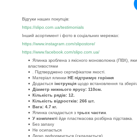
Відгуки наших покупців:
https://slipo.com.ua/testimonials
Інший асортимент і фото в соціальних мережах:
https://www.instagram.com/slipostore/
https://www.facebook.com/slipo.com.ua/
Ялинка зроблена з якісного моноволокна (ПВХ), який
властивостями
. Підтверджено сертифікатом якості.
Матеріал ялинки
НЕ підтримує горіння
Додається
інструкція
щодо встановлення та зберіг
Діаметр нижнього ярусу: 110см.
Кількість рядів: 12.
Кількість відростків: 266 шт.
Вага: 4.7 кг.
Ялинка складається з
трьох частин
.
У комплекті
йде пластмасова розбірна підставка.
Без запаху
Не осипається
Легко деформується (складається)