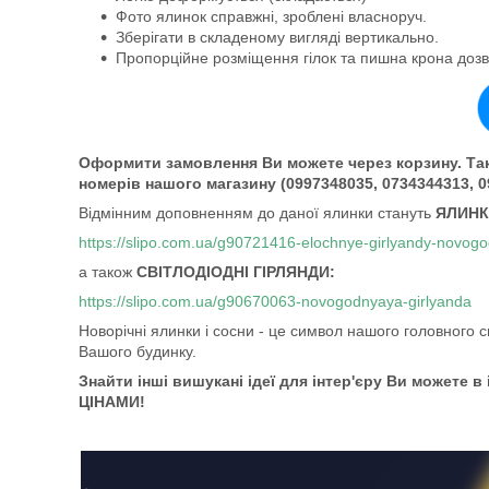
Фото ялинок справжні, зроблені власноруч.
Зберігати в складеному вигляді вертикально.
Пропорційне розміщення гілок та пишна крона дозв
Оформити замовлення Ви можете через корзину. Так
номерів нашого магазину (0997348035, 0734344313, 
Відмінним доповненням до даної ялинки стануть
ЯЛИНКО
https://slipo.com.ua/g90721416-elochnye-girlyandy-novogo
а також
СВІТЛОДІОДНІ ГІРЛЯНДИ:
https://slipo.com.ua/g90670063-novogodnyaya-girlyanda
Новорічні ялинки і сосни - це символ нашого головного с
Вашого будинку.
Знайти інші вишукані ідеї для інтер'єру Ви можете в 
ЦІНАМИ!