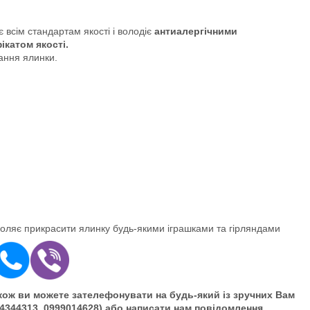
є всім стандартам якості і володіє
антиалергічними
катом якості.
ання ялинки.
оляє прикрасити ялинку будь-якими іграшками та гірляндами
ож ви можете зателефонувати на будь-який із зручних Вам
4344313, 0999014628) або написати нам повідомлення.