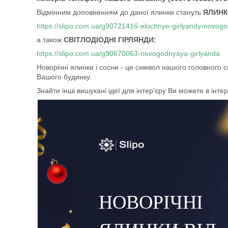
Відмінним доповненням до даної ялинки стануть
ЯЛИНКО
https://slipo.com.ua/g90721416-elochnye-girlyandy-novogo
а також
СВІТЛОДІОДНІ ГІРЛЯНДИ:
https://slipo.com.ua/g90670063-novogodnyaya-girlyanda
Новорічні ялинки і сосни - це символ нашого головного с
Вашого будинку.
Знайти інші вишукані ідеї для інтер'єру Ви можете в інте
НОВОРІЧНІ