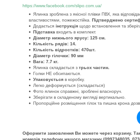
https://www.facebook.com/slipo.com.ua/
Ялинка зроблена з якісної плівки ПВХ, яка відповіда
властивостями, пожежостійка.
Підтверджено сертифі
Додається
інструкція
щодо встановлення та зберіг
Підставка
входить в комплект.
Діаметр нижнього ярусу: 125 см.
Кількість рядів: 14.
Кількість відростків: 470шт.
Діаметр гілочки: 90 мм
Вага: 7.7 кг.
Ялинка складається з
трьох частин.
Голки НЕ обсипаються.
Упаковується
в коробку.
Легко деформується (складається)
Фото ялинок справжні, зроблені власноруч.
Зберігати в складеному вигляді вертикально.
Пропорційне розміщення гілок та пишна крона дозв
Оформити замовлення Ви можете через корзину. Так
номерів телефону нашого магазину (0997348035, 073