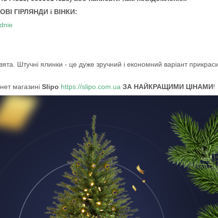
ВІ ГІРЛЯНДИ і ВІНКИ:
dnie
вята. Штучні ялинки - це дуже зручний і економний варіант прикрас
рнет магазині
Slipo
https://slipo.com.ua
ЗА НАЙКРАЩИМИ ЦІНАМИ
!