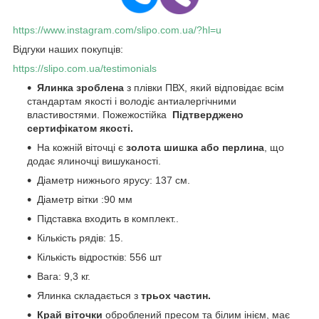
https://www.instagram.com/slipo.com.ua/?hl=u
Відгуки наших покупців:
https://slipo.com.ua/testimonials
Ялинка зроблена
з плівки ПВХ, який відповідає всім
стандартам якості і володіє антиалергічними
властивостями. Пожежостійка
Підтверджено
сертифікатом якості.
На кожній віточці є
золота шишка або перлина
, що
додає ялиночці вишуканості.
Діаметр нижнього ярусу: 137 см.
Діаметр вітки :90 мм
Підставка входить в комплект..
Кількість рядів: 15.
Кількість відростків: 556 шт
Вага: 9,3 кг.
Ялинка складається з
трьох частин.
Край віточки
оброблений пресом та білим інієм, має