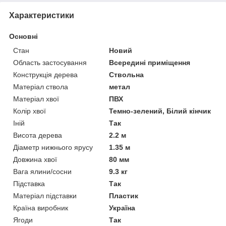
Характеристики
Основні
Стан
Новий
Область застосування
Всередині приміщення
Конструкція дерева
Ствольна
Матеріал ствола
метал
Матеріал хвої
ПВХ
Колір хвої
Темно-зелений, Білий кінчик
Іній
Так
Висота дерева
2.2 м
Діаметр нижнього ярусу
1.35 м
Довжина хвої
80 мм
Вага ялини/сосни
9.3 кг
Підставка
Так
Матеріал підставки
Пластик
Країна виробник
Україна
Ягоди
Так