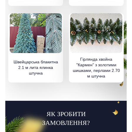
Гірлянда хвойна
Швейцарська блакитна
"Кармен" з золотими
2.1 м лита ялинка
шишками, перлами 2.70
штучна
м штучна
ЯК ЗРОБИТИ
ЗАМОВЛЕННЯ?