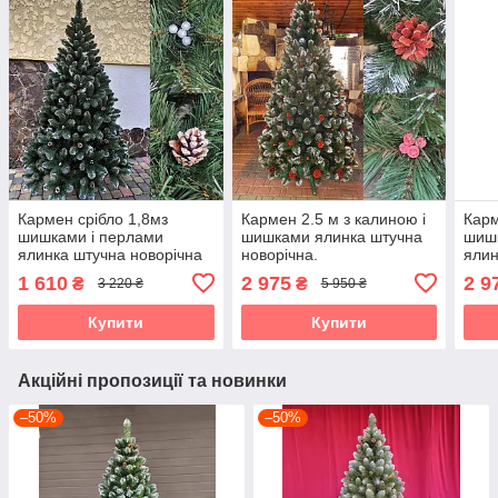
Кармен срібло 1,8мз
Кармен 2.5 м з калиною і
Карм
шишками і перлами
шишками ялинка штучна
шиш
ялинка штучна новорічна
новорічна.
ялин
1 610
2 975
2 9
₴
₴
3 220 ₴
5 950 ₴
Купити
Купити
Акційні пропозиції та новинки
–50%
–50%