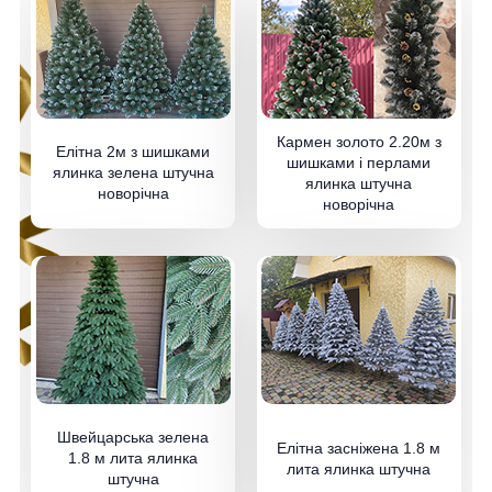
Кармен золото 2.20м з
Елітна 2м з шишками
шишками і перлами
ялинка зелена штучна
ялинка штучна
новорічна
новорічна
Швейцарська зелена
Елітна засніжена 1.8 м
1.8 м лита ялинка
лита ялинка штучна
штучна