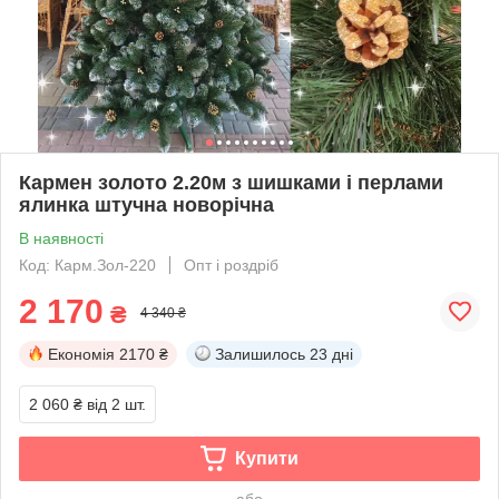
Кармен золото 2.20м з шишками і перлами
ялинка штучна новорічна
В наявності
Код: Карм.Зол-220
Опт і роздріб
2 170
₴
4 340 ₴
Економія
2170 ₴
Залишилось
23 дні
2 060 ₴
від 2 шт.
Купити
або