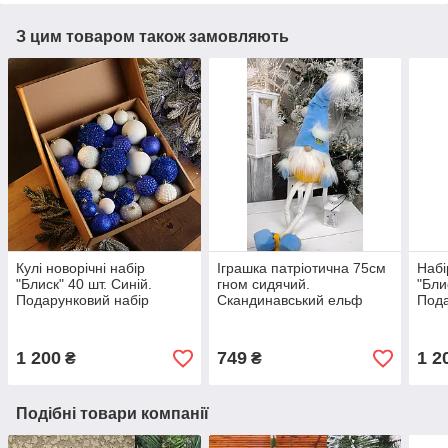
З цим товаром також замовляють
Кулі новорічні набір
Іграшка патріотична 75см
Набі
"Блиск" 40 шт. Синій.
гном сидячий.
"Бли
Подарунковий набір
Скандинавський ельф
Пода
ялинкових кульок Кульки
новорічний, санта
ялин
на ялинку
різдвяний
на я
1 200
749
1 2
₴
₴
Подібні товари компанії