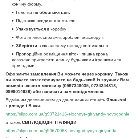
конічну форму.
Голочки
не обсипаються.
Підставка входити в комплект.
Упаковується
в коробку
Фото ялинок справжні, зроблені власноруч.
Зберігати
в складеному вигляді вертикально.
Пропорційне розміщення віток і пишна крона
дозволяє прикрасити ялинку будь-якими іграшками та
гірляндами.
Оформити замовлення Ви можете через корзину. Також
ви можете зателефонувати на будь-який із зручних Вам
номерів нашого магазину (0997348035, 0734344313,
0999014628) або написати нам повідомлення.
Відмінним доповненням до даної ялинки стануть
Ялинкові
гірлянди і Вінки:
https://slipo.com.ua/g90721416-elochnye-girlyandy-novogodnie
а також
СВІТЛОДІОДНІ ГІРЛЯНДИ
https://slipo.com.ua/g90670063-novogodnyaya-girlyanda