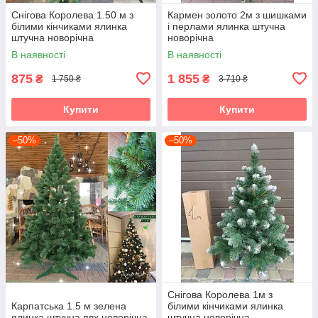
Снігова Королева 1.50 м з
Кармен золото 2м з шишками
білими кінчиками ялинка
і перлами ялинка штучна
штучна новорічна
новорічна
В наявності
В наявності
875
1 855
₴
₴
1 750 ₴
3 710 ₴
Купити
Купити
–50%
–50%
Снігова Королева 1м з
Карпатська 1.5 м зелена
білими кінчиками ялинка
ялинка штучна пвх новорічна
штучна новорічна