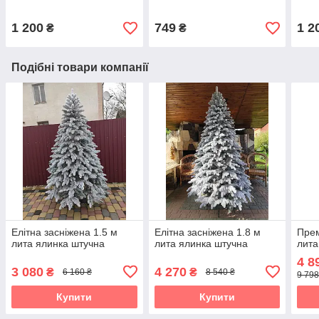
на ялинку
різдвяний
на я
1 200
749
1 2
₴
₴
Подібні товари компанії
Елітна засніжена 1.5 м
Елітна засніжена 1.8 м
Прем
лита ялинка штучна
лита ялинка штучна
лита
4 8
3 080
4 270
₴
₴
6 160 ₴
8 540 ₴
9 798
Купити
Купити