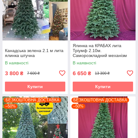
Ялинка на КРАБАХ лита
Канадська зелена 2.1 м лита
Тріумф 2.10м.
ялинка штучна
Саморозкладний механізм
Umbrella
В наявності
В наявності
3 800
6 650
₴
₴
7 600 ₴
13 300 ₴
Купити
Купити
БЕЗКОШТОВНА ДОСТАВКА
БЕЗКОШТОВНА ДОСТАВКА
–50%
–50%