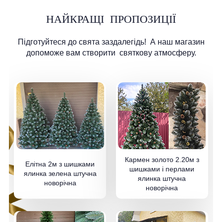
НАЙКРАЩІ
ПРОПОЗИЦІЇ
Підготуйтеся до свята заздалегідь!
А наш магазин
допоможе вам створити
святкову атмосферу.
Кармен золото 2.20м з
Елітна 2м з шишками
шишками і перлами
ялинка зелена штучна
ялинка штучна
новорічна
новорічна