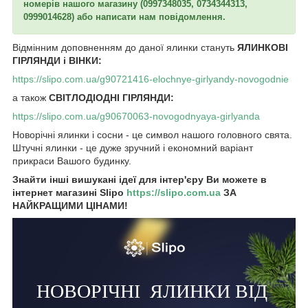
номерів нашого магазину (0997348035, 0734344313,
0999014628) або написати нам повідомлення.
Відмінним доповненням до даної ялинки стануть
ЯЛИНКОВІ
ГІРЛЯНДИ і ВІНКИ:
https://slipo.com.ua/g90721416-elochnye-girlyandy-novogodnie
а також
СВІТЛОДІОДНІ ГІРЛЯНДИ:
https://slipo.com.ua/g90670063-novogodnyaya-girlyanda
Новорічні ялинки і сосни - це символ нашого головного свята.
Штучні ялинки - це дуже зручний і економний варіант
прикраси Вашого будинку.
Знайти інші вишукані ідеї для інтер'єру Ви можете в
інтернет магазині Slipo
https://slipo.com.ua
ЗА
НАЙКРАЩИМИ ЦІНАМИ!
НОВОРІЧНІ
ЯЛИНКИ ВІД