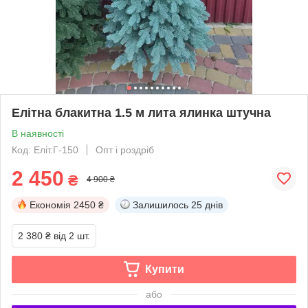
Елітна блакитна 1.5 м лита ялинка штучна
В наявності
Код: Еліт.Г-150
Опт і роздріб
2 450
₴
4 900 ₴
Економія
2450 ₴
Залишилось
25 днів
2 380 ₴
від 2 шт.
Купити
або