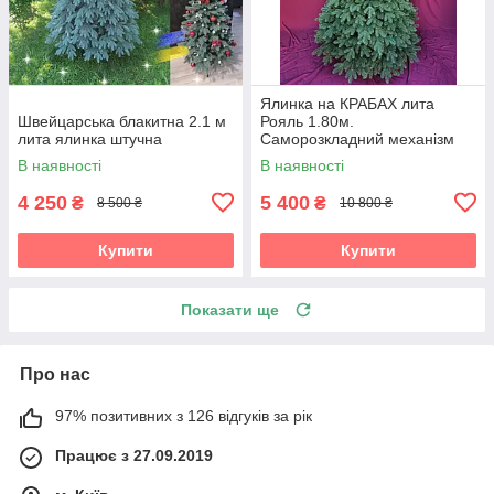
Ялинка на КРАБАХ лита
Швейцарська блакитна 2.1 м
Рояль 1.80м.
лита ялинка штучна
Саморозкладний механізм
Umbrella
В наявності
В наявності
4 250
5 400
₴
₴
8 500 ₴
10 800 ₴
Купити
Купити
Показати ще
Про нас
97% позитивних з 126 відгуків за рік
Працює з 27.09.2019