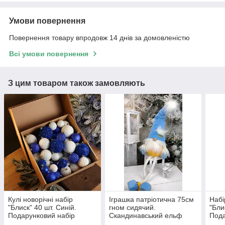
Умови повернення
Повернення товару впродовж 14 днів за домовленістю
Всі умови повернення
З цим товаром також замовляють
Кулі новорічні набір
Іграшка патріотична 75см
Набі
"Блиск" 40 шт. Синій.
гном сидячий.
"Бли
Подарунковий набір
Скандинавський ельф
Пода
ялинкових кульок Кульки
новорічний, санта
ялин