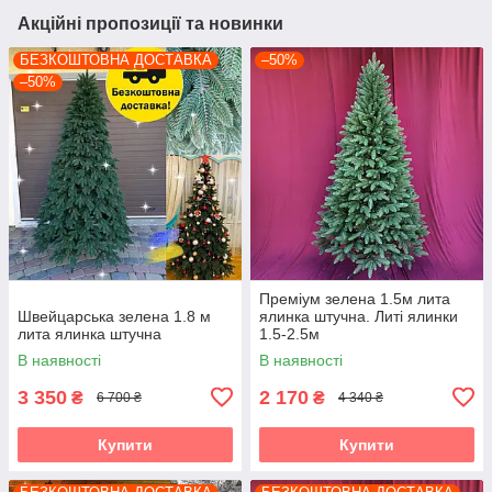
Акційні пропозиції та новинки
БЕЗКОШТОВНА ДОСТАВКА
–50%
–50%
Преміум зелена 1.5м лита
Швейцарська зелена 1.8 м
ялинка штучна. Литі ялинки
лита ялинка штучна
1.5-2.5м
В наявності
В наявності
3 350
2 170
₴
₴
6 700 ₴
4 340 ₴
Купити
Купити