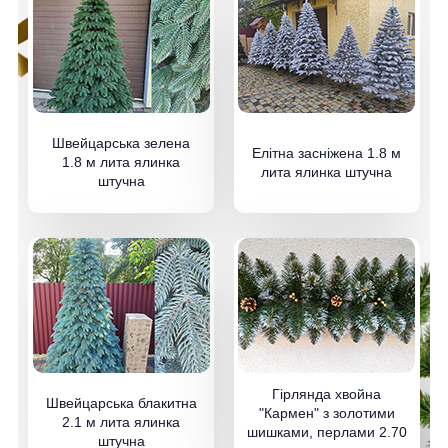
Швейцарська зелена
Елітна засніжена 1.8 м
1.8 м лита ялинка
лита ялинка штучна
штучна
Гірлянда хвойна
Швейцарська блакитна
"Кармен" з золотими
2.1 м лита ялинка
шишками, перлами 2.70
штучна