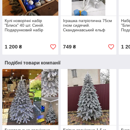
Кулі новорічні набір
Іграшка патріотична 75см
Набі
"Блиск" 40 шт. Синій.
гном сидячий.
"Бли
Подарунковий набір
Скандинавський ельф
Пода
ялинкових кульок Кульки
новорічний, санта
ялин
на ялинку
різдвяний
на я
1 200
749
1 2
₴
₴
Подібні товари компанії
Буковельська засніжена
Елітна засніжена 1.5 м
Буко