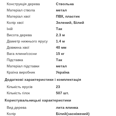
Конструкція дерева
Ствольна
Матеріал ствола
метал
Матеріал хвої
ПВХ, пластик
Колір хвої
Зелений, Білий
Іній
Так
Висота дерева
2.3 м
Діаметр нижнього ярусу
1.4 м
Довжина хвої
40 мм
Вага ялини/сосни
15 кг
Підставка
Так
Матеріал підставки
метал
Країна виробник
Україна
Додаткові характеристики і комплектація
Кількість ярусів
23
Кількість гілок
507 шт.
Користувальницькі характеристики
Вид дерева
лита ялинка
Колір
Білий(засніжений)