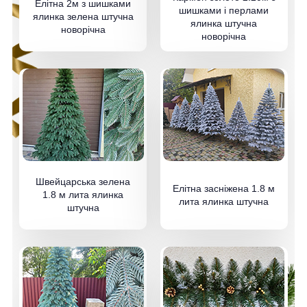
Елітна 2м з шишками
шишками і перлами
ялинка зелена штучна
ялинка штучна
новорічна
новорічна
Швейцарська зелена
Елітна засніжена 1.8 м
1.8 м лита ялинка
лита ялинка штучна
штучна