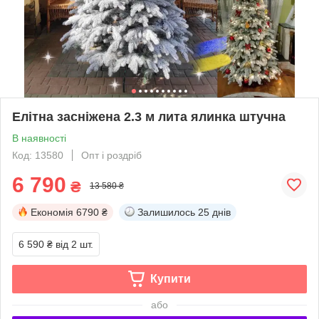
Елітна засніжена 2.3 м лита ялинка штучна
В наявності
Код: 13580
Опт і роздріб
6 790
₴
13 580 ₴
Економія
6790 ₴
Залишилось
25 днів
6 590 ₴
від 2 шт.
Купити
або