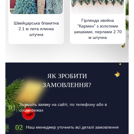
Гірлянда хвойна
Швейцарська блакитна
"Кармен" з золотими
2.1 м лита ялинка
шишками, перлами 2.70
штучна
м штучна
ЯК ЗРОБИТИ
ЗАМОВЛЕННЯ?
Залишіть заявку на сайті, по телефону або в
01
соцмережах
02
Наш менеджер уточнить всі деталі замовлення