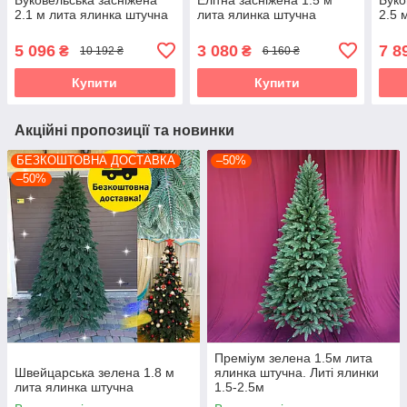
2.1 м лита ялинка штучна
лита ялинка штучна
2.5 
5 096
3 080
7 8
₴
₴
10 192 ₴
6 160 ₴
Купити
Купити
Акційні пропозиції та новинки
БЕЗКОШТОВНА ДОСТАВКА
–50%
–50%
Преміум зелена 1.5м лита
Швейцарська зелена 1.8 м
ялинка штучна. Литі ялинки
лита ялинка штучна
1.5-2.5м