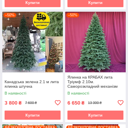
Купити
Купити
–50%
–50%
Ялинка на КРАБАХ лита
Канадська зелена 2.1 м лита
Тріумф 2.10м.
ялинка штучна
Саморозкладний механізм
Umbrella
В наявності
В наявності
3 800
6 650
₴
₴
7 600 ₴
13 300 ₴
Купити
Купити
БЕЗКОШТОВНА ДОСТАВКА
БЕЗКОШТОВНА ДОСТАВКА