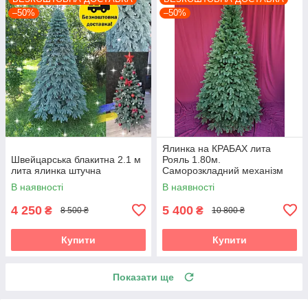
–50%
–50%
Ялинка на КРАБАХ лита
Швейцарська блакитна 2.1 м
Рояль 1.80м.
лита ялинка штучна
Саморозкладний механізм
Umbrella
В наявності
В наявності
4 250
5 400
₴
₴
8 500 ₴
10 800 ₴
Купити
Купити
Показати ще