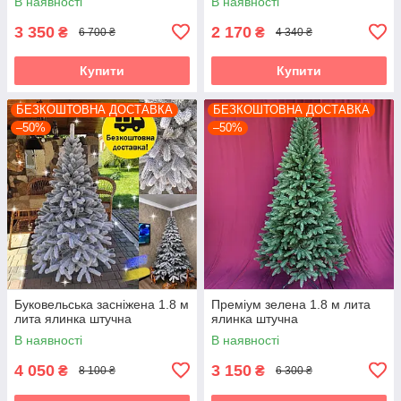
В наявності
В наявності
3 350
2 170
₴
₴
6 700 ₴
4 340 ₴
Купити
Купити
БЕЗКОШТОВНА ДОСТАВКА
БЕЗКОШТОВНА ДОСТАВКА
–50%
–50%
Буковельська засніжена 1.8 м
Преміум зелена 1.8 м лита
лита ялинка штучна
ялинка штучна
В наявності
В наявності
4 050
3 150
₴
₴
8 100 ₴
6 300 ₴