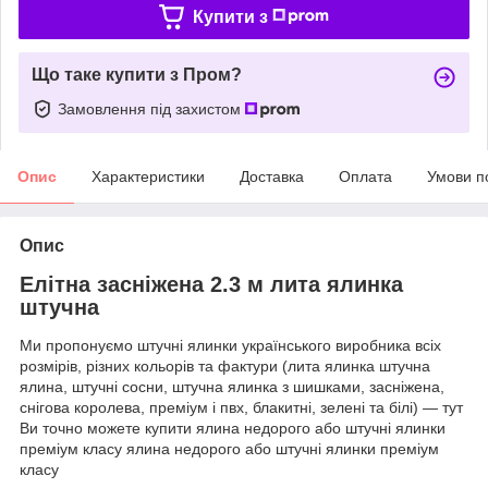
Купити з
Що таке купити з Пром?
Замовлення під захистом
Опис
Характеристики
Доставка
Оплата
Умови п
Опис
Елітна засніжена 2.3 м лита ялинка
штучна
Ми пропонуємо штучні ялинки українського виробника всіх
розмірів, різних кольорів та фактури (лита ялинка штучна
ялина, штучні сосни, штучна ялинка з шишками, засніжена,
снігова королева, преміум і пвх, блакитні, зелені та білі) — тут
Ви точно можете купити ялина недорого або штучні ялинки
преміум класу ялина недорого або штучні ялинки преміум
класу