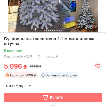
Буковельська засніжена 2.1 м лита ялинка
штучна
В наявності
Код: Засн.Бук-210
Опт і роздріб
5 096
₴
10 192 ₴
Економія
5096 ₴
Залишилось
25 днів
5 000 ₴
від 2 шт.
Купити
або