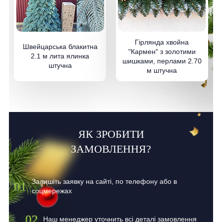
Гірлянда хвойна
Швейцарська блакитна
"Кармен" з золотими
2.1 м лита ялинка
шишками, перлами 2.70
штучна
м штучна
ЯК ЗРОБИТИ
ЗАМОВЛЕННЯ?
Залишіть заявку на сайті, по телефону або в
01
соцмережах
02
Наш менеджер уточнить всі деталі замовлення