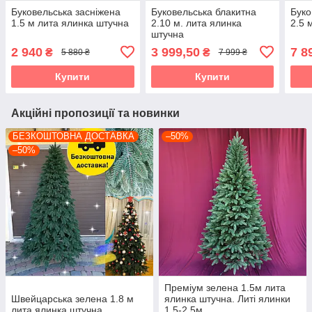
Буковельська засніжена
Буковельська блакитна
Буко
1.5 м лита ялинка штучна
2.10 м. лита ялинка
2.5 
штучна
2 940
3 999,50
7 8
₴
₴
5 880 ₴
7 999 ₴
Купити
Купити
Акційні пропозиції та новинки
БЕЗКОШТОВНА ДОСТАВКА
–50%
–50%
Преміум зелена 1.5м лита
Швейцарська зелена 1.8 м
ялинка штучна. Литі ялинки
лита ялинка штучна
1.5-2.5м