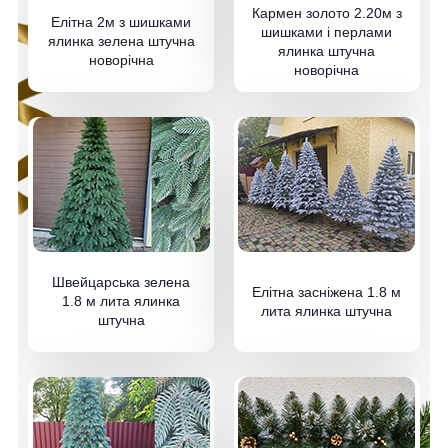
Кармен золото 2.20м з
Елітна 2м з шишками
шишками і перлами
ялинка зелена штучна
ялинка штучна
новорічна
новорічна
Швейцарська зелена
Елітна засніжена 1.8 м
1.8 м лита ялинка
лита ялинка штучна
штучна