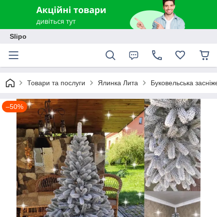
Slipo
Товари та послуги
Ялинка Лита
Буковельська засніж
–50%