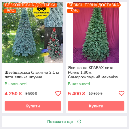
БЕЗКОШТОВНА ДОСТАВКА
БЕЗКОШТОВНА ДОСТАВКА
–50%
–50%
Ялинка на КРАБАХ лита
Швейцарська блакитна 2.1 м
Рояль 1.80м.
лита ялинка штучна
Саморозкладний механізм
Umbrella
В наявності
В наявності
4 250
5 400
₴
₴
8 500 ₴
10 800 ₴
Купити
Купити
Показати ще