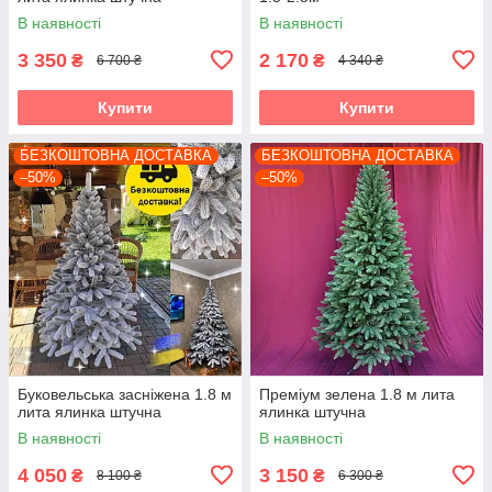
В наявності
В наявності
3 350
2 170
₴
₴
6 700 ₴
4 340 ₴
Купити
Купити
БЕЗКОШТОВНА ДОСТАВКА
БЕЗКОШТОВНА ДОСТАВКА
–50%
–50%
Буковельська засніжена 1.8 м
Преміум зелена 1.8 м лита
лита ялинка штучна
ялинка штучна
В наявності
В наявності
4 050
3 150
₴
₴
8 100 ₴
6 300 ₴