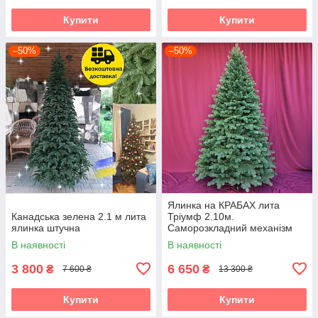
Купити
Купити
–50%
–50%
Ялинка на КРАБАХ лита
Канадська зелена 2.1 м лита
Тріумф 2.10м.
ялинка штучна
Саморозкладний механізм
Umbrella
В наявності
В наявності
3 800
6 650
₴
₴
7 600 ₴
13 300 ₴
Купити
Купити