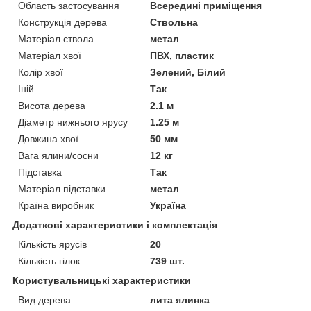
Область застосування
Всередині приміщення
Конструкція дерева
Ствольна
Матеріал ствола
метал
Матеріал хвої
ПВХ, пластик
Колір хвої
Зелений, Білий
Іній
Так
Висота дерева
2.1 м
Діаметр нижнього ярусу
1.25 м
Довжина хвої
50 мм
Вага ялини/сосни
12 кг
Підставка
Так
Матеріал підставки
метал
Країна виробник
Україна
Додаткові характеристики і комплектація
Кількість ярусів
20
Кількість гілок
739 шт.
Користувальницькі характеристики
Вид дерева
лита ялинка