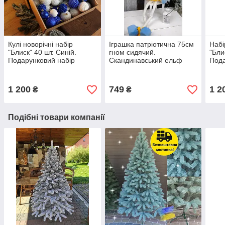
Кулі новорічні набір
Іграшка патріотична 75см
Набі
"Блиск" 40 шт. Синій.
гном сидячий.
"Бли
Подарунковий набір
Скандинавський ельф
Пода
ялинкових кульок Кульки
новорічний, санта
ялин
на ялинку
різдвяний
на я
1 200
749
1 2
₴
₴
Подібні товари компанії