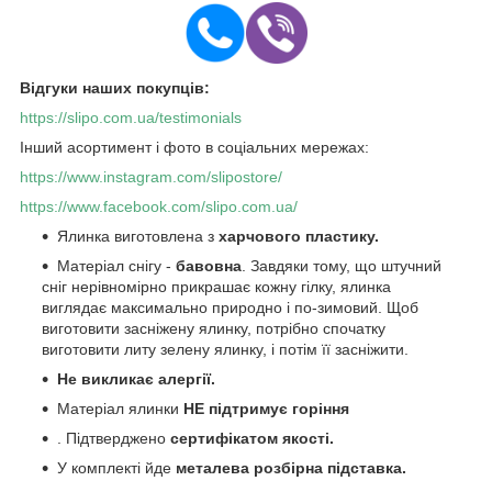
Відгуки наших покупців:
https://slipo.com.ua/testimonials
Інший асортимент і фото в соціальних мережах:
https://www.instagram.com/slipostore/
https://www.facebook.com/slipo.com.ua/
Ялинка виготовлена з
харчового пластику.
Матеріал снігу -
бавовна
. Завдяки тому, що штучний
сніг нерівномірно прикрашає кожну гілку, ялинка
виглядає максимально природно і по-зимовий. Щоб
виготовити засніжену ялинку, потрібно спочатку
виготовити литу зелену ялинку, і потім її засніжити.
Не викликає алергії.
Матеріал ялинки
НЕ підтримує горіння
. Підтверджено
сертифікатом якості.
У комплекті йде
металева розбірна підставка.