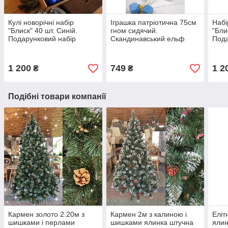
Кулі новорічні набір
Іграшка патріотична 75см
Набі
"Блиск" 40 шт. Синій.
гном сидячий.
"Бли
Подарунковий набір
Скандинавський ельф
Пода
ялинкових кульок Кульки
новорічний, санта
ялин
на ялинку
різдвяний
на я
1 200
749
1 2
₴
₴
Подібні товари компанії
Кармен золото 2.20м з
Кармен 2м з калиною і
Еліт
шишками і перлами
шишками ялинка штучна
ялин