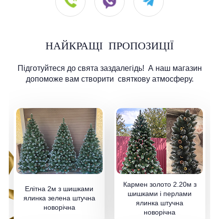
НАЙКРАЩІ
ПРОПОЗИЦІЇ
Підготуйтеся до свята заздалегідь!
А наш магазин
допоможе вам створити
святкову атмосферу.
Кармен золото 2.20м з
Елітна 2м з шишками
шишками і перлами
ялинка зелена штучна
ялинка штучна
новорічна
новорічна