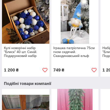
Кулі новорічні набір
Іграшка патріотична 75см
Набі
"Блиск" 40 шт. Синій.
гном сидячий.
"Бли
Подарунковий набір
Скандинавський ельф
Пода
ялинкових кульок Кульки
новорічний, санта
ялин
на ялинку
різдвяний
на я
1 200
749
1 2
₴
₴
Подібні товари компанії