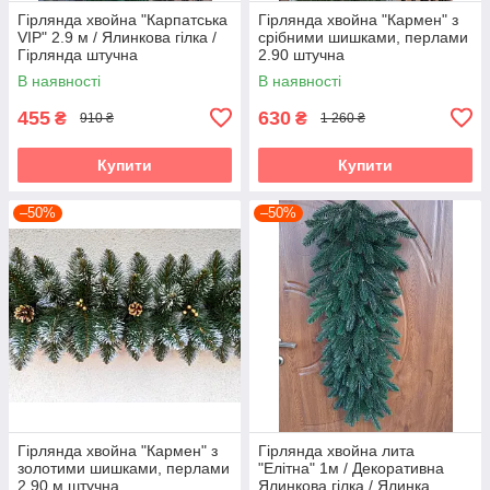
Гірлянда хвойна "Карпатська
Гірлянда хвойна "Кармен" з
VIP" 2.9 м / Ялинкова гілка /
срібними шишками, перлами
Гірлянда штучна
2.90 штучна
В наявності
В наявності
455
630
₴
₴
910 ₴
1 260 ₴
Купити
Купити
–50%
–50%
Гірлянда хвойна "Кармен" з
Гірлянда хвойна лита
золотими шишками, перлами
"Елітна" 1м / Декоративна
2.90 м штучна
Ялинкова гілка / Ялинка