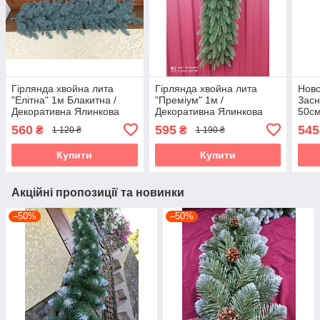
Гірлянда хвойна лита
Гірлянда хвойна лита
Ново
"Елітна" 1м Блакитна /
"Преміум" 1м /
Засн
Декоративна Ялинкова
Декоративна Ялинкова
50см
гілка / Ялинка
гілка / Ялинка
Дек
560
595
545
₴
₴
1 120 ₴
1 190 ₴
Купити
Купити
Акційні пропозиції та новинки
–50%
–50%