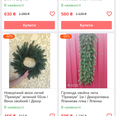
В наявності
В наявності
630
560
₴
₴
1 260 ₴
1 120 ₴
Купити
Купити
–50%
–50%
Новорічний вінок литий
Гірлянда хвойна лита
"Преміум" зелений 55см /
"Преміум" 1м / Декоративна
Вінок хвойний / Декор
Ялинкова гілка / Ялинка
В наявності
В наявності
455
595