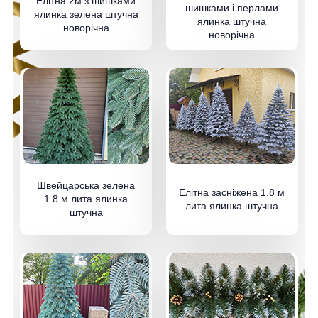
Елітна 2м з шишками
шишками і перлами
ялинка зелена штучна
ялинка штучна
новорічна
новорічна
Швейцарська зелена
Елітна засніжена 1.8 м
1.8 м лита ялинка
лита ялинка штучна
штучна