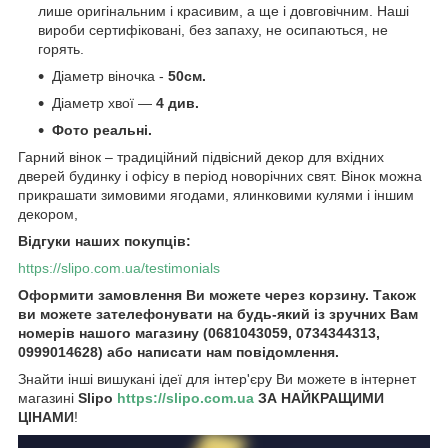
лише оригінальним і красивим, а ще і довговічним. Наші
вироби сертифіковані, без запаху, не осипаються, не
горять.
Діаметр віночка -
50см.
Діаметр хвої —
4 див.
Фото реальні.
Гарний вінок – традиційний підвісний декор для вхідних
дверей будинку і офісу в період новорічних свят. Вінок можна
прикрашати зимовими ягодами, ялинковими кулями і іншим
декором,
Відгуки наших покупців:
https://slipo.com.ua/testimonials
Оформити замовлення Ви можете через корзину. Також
ви можете зателефонувати на будь-який із зручних Вам
номерів нашого магазину (0681043059, 0734344313,
0999014628) або написати нам повідомлення.
Знайти інші вишукані ідеї для інтер'єру Ви можете в інтернет
магазині
Slipo
https://slipo.com.ua
ЗА НАЙКРАЩИМИ
ЦІНАМИ
!