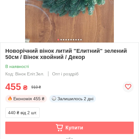
Новорічний вінок литий "Елитний" зелений
50см / Вінок хвойний / Декор
В наявності
Код: Вінок Еліт.Зел.
Опт і роздріб
455
₴
910 ₴
Економія
455 ₴
Залишилось
2 дні
440 ₴
від 2 шт.
Купити
або