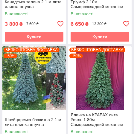
Канадська зелена 2.1 м лита
Тріумф 2.10м.
ялинка штучна
Саморозкладний механізм
Umbrella
В наявності
В наявності
3 800
6 650
₴
₴
7 600 ₴
13 300 ₴
Купити
Купити
БЕЗКОШТОВНА ДОСТАВКА
БЕЗКОШТОВНА ДОСТАВКА
–50%
–50%
Ялинка на КРАБАХ лита
Швейцарська блакитна 2.1 м
Рояль 1.80м.
лита ялинка штучна
Саморозкладний механізм
Umbrella
В наявності
В наявності