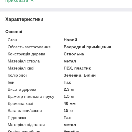
Приховати
Характеристики
Основні
Стан
Новий
Область застосування
Всередині приміщення
Конструкція дерева
Ствольна
Матеріал ствола
метал
Матеріал хвої
ПВХ, пластик
Колір хвої
Зелений, Білий
Іній
Так
Висота дерева
2.3 м
Діаметр нижнього ярусу
1.5 м
Довжина хвої
40 мм
Вага ялини/сосни
15 кг
Підставка
Так
Матеріал підставки
метал
Країна виробник
Україна