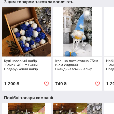
З цим товаром також замовляють
Кулі новорічні набір
Іграшка патріотична 75см
Набі
"Блиск" 40 шт. Синій.
гном сидячий.
"Бли
Подарунковий набір
Скандинавський ельф
Пода
ялинкових кульок Кульки
новорічний, санта
ялин
на ялинку
різдвяний
на я
1 200
749
1 2
₴
₴
Подібні товари компанії