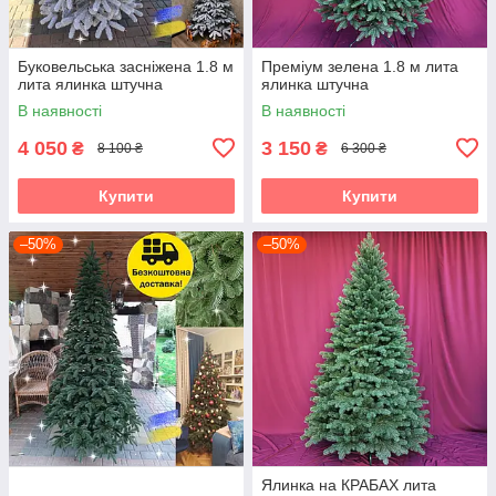
Буковельська засніжена 1.8 м
Преміум зелена 1.8 м лита
лита ялинка штучна
ялинка штучна
В наявності
В наявності
4 050
3 150
₴
₴
8 100 ₴
6 300 ₴
Купити
Купити
–50%
–50%
Ялинка на КРАБАХ лита