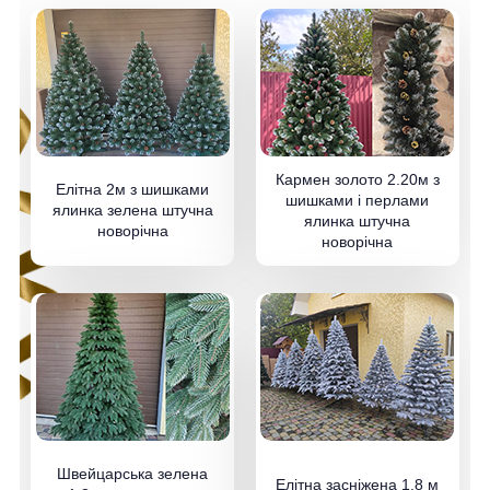
Кармен золото 2.20м з
Елітна 2м з шишками
шишками і перлами
ялинка зелена штучна
ялинка штучна
новорічна
новорічна
Швейцарська зелена
Елітна засніжена 1.8 м