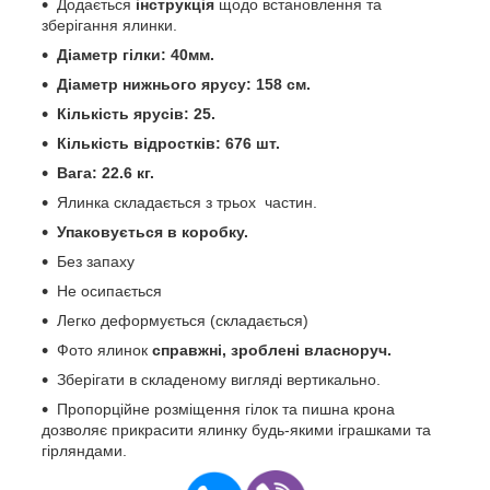
Додається
інструкція
щодо встановлення та
зберігання ялинки.
Діаметр гілки: 40мм.
Діаметр нижнього ярусу: 158 см.
Кількість ярусів: 25.
Кількість відростків: 676 шт.
Вага: 22.6 кг.
Ялинка складається з трьох частин.
Упаковується
в коробку.
Без запаху
Не осипається
Легко деформується (складається)
Фото ялинок
справжні, зроблені власноруч.
Зберігати в складеному вигляді вертикально.
Пропорційне розміщення гілок та пишна крона
дозволяє прикрасити ялинку будь-якими іграшками та
гірляндами.