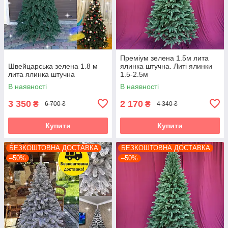
Преміум зелена 1.5м лита
Швейцарська зелена 1.8 м
ялинка штучна. Литі ялинки
лита ялинка штучна
1.5-2.5м
В наявності
В наявності
3 350
2 170
₴
₴
6 700 ₴
4 340 ₴
Купити
Купити
БЕЗКОШТОВНА ДОСТАВКА
БЕЗКОШТОВНА ДОСТАВКА
–50%
–50%