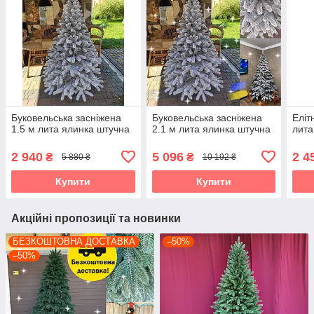
Буковельська засніжена
Буковельська засніжена
Еліт
1.5 м лита ялинка штучна
2.1 м лита ялинка штучна
лита
2 940
5 096
2 4
₴
₴
5 880 ₴
10 192 ₴
Купити
Купити
Акційні пропозиції та новинки
БЕЗКОШТОВНА ДОСТАВКА
–50%
–50%