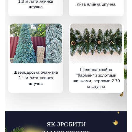
1.8 м лита ялинка
лита ялинка штучна
штучна
Гірлянда хвойна
Швейцарська блакитна
"Кармен" з золотими
2.1 м лита ялинка
шишками, перлами 2.70
штучна
м штучна
ЯК ЗРОБИТИ