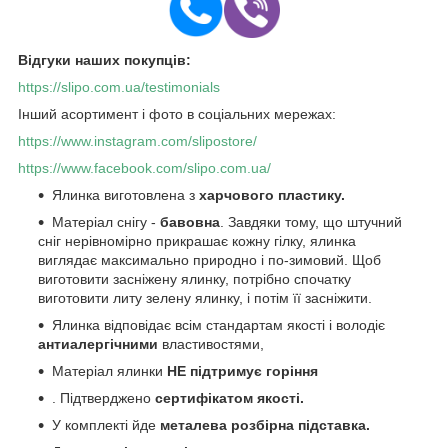
Відгуки наших покупців:
https://slipo.com.ua/testimonials
Інший асортимент і фото в соціальних мережах:
https://www.instagram.com/slipostore/
https://www.facebook.com/slipo.com.ua/
Ялинка виготовлена з
харчового пластику.
Матеріал снігу -
бавовна
. Завдяки тому, що штучний
сніг нерівномірно прикрашає кожну гілку, ялинка
виглядає максимально природно і по-зимовий. Щоб
виготовити засніжену ялинку, потрібно спочатку
виготовити литу зелену ялинку, і потім її засніжити.
Ялинка відповідає всім стандартам якості і володіє
антиалергічними
властивостями,
Матеріал ялинки
НЕ підтримує горіння
. Підтверджено
сертифікатом якості.
У комплекті йде
металева розбірна підставка.