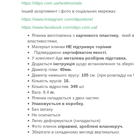
https://slipo.com.ua/testimonials
Інший асортимент і фото в соціальних мережах:
https://www.instagram.com/slipostore/
https://www.facebook.com/slipo.com.ua
/
Ялинка виготовлена з
харчового пластику.
який ві
властивостями,
Матеріал ялинки
НЕ підтримує горіння
. Підтверджено
сертифікатом якості.
У комплекті йде
металева розбірна підставка.
Додається
інструкція
щодо встановлення та зберіг
Діаметр гілки:
40мм.
Діаметр нижнього ярусу:
105
см. (при розкладці на
Кількість ярусів:
16.
Кількість відростків:
349
шт.
Вага: 8,4
кг.
Ялинка складається з двох частин.
Упаковується
в коробку.
Без запаху
Не осипається
Легко деформується (складається)
Фото ялинок
справжні, зроблені власноруч.
Зберігати в складеному вигляді вертикально.