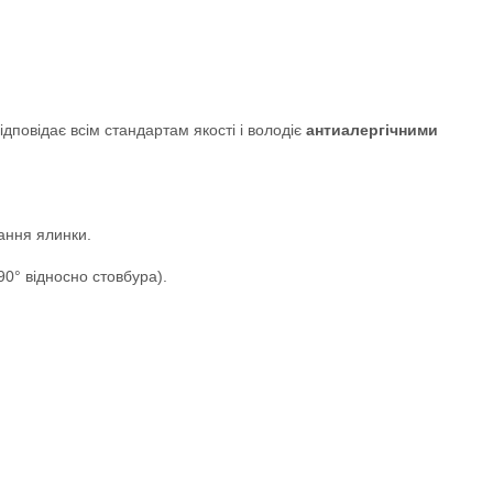
дповідає всім стандартам якості і володіє
антиалергічними
ання ялинки.
 90° відносно стовбура).