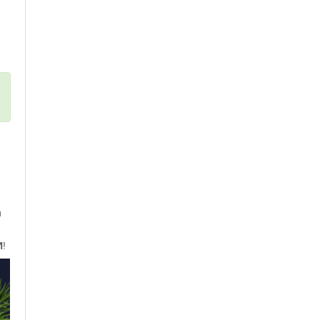
и
И
!