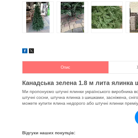
Опис
Канадська
зелена 1.8 м лита ялинка
Ми пропонуємо штучні ялинки українського виробника всі
штучні сосни, штучна ялинка з шишками, засніжена, снігов
можете купити ялина недорого або штучні ялинки преміу
Відгуки наших покупців: