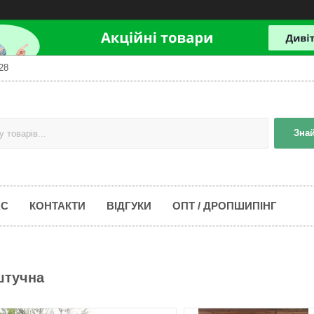
28
Зна
АС
КОНТАКТИ
ВІДГУКИ
ОПТ / ДРОПШИПІНГ
штучна