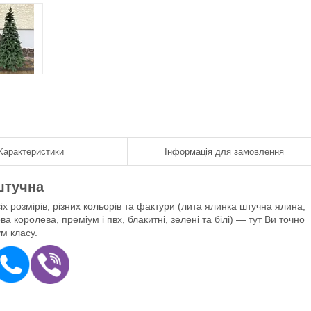
Характеристики
Інформація для замовлення
 штучна
х розмірів, різних кольорів та фактури (лита ялинка штучна ялина,
а королева, преміум і пвх, блакитні, зелені та білі) — тут Ви точно
м класу.