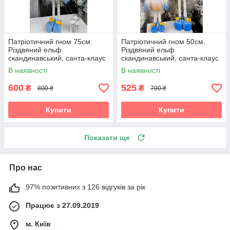
Патріотичний гном 75см.
Патріотичний гном 50см.
Різдвяний ельф
Різдвяний ельф
скандинавський, санта-клаус
скандинавський, санта-клаус
новорічний, іграшка м'ягка
новорічний, іграшка м'ягка
В наявності
В наявності
600
525
₴
₴
800 ₴
700 ₴
Купити
Купити
Показати ще
Про нас
97% позитивних з 126 відгуків за рік
Працює з 27.09.2019
м. Київ