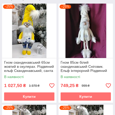
–25%
–25%
Гном скандинавський 65см
Гном 85см білий
жовтий в окулярах. Різдвяний
скандинавський Сніговик.
ельф Скандинавський, санта
Ельф інтерєрний Різдвяний
клаус новорічний, іграшка
ельф, санта клаус
В наявності
В наявності
м'ягка
новорічний, іграшка м'ягка
1 027,50
749,25
₴
₴
1 370 ₴
999 ₴
Купити
Купити
–25%
–25%