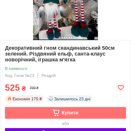
Декоративний гном скандинавський 50см
зелений. Різдвяний ельф, санта-клаус
новорічний, іграшка м'ягка
В наявності
Код: Гном №23
Роздріб
525
₴
700 ₴
Економія
175 ₴
Залишилось
23 дні
Купити
або