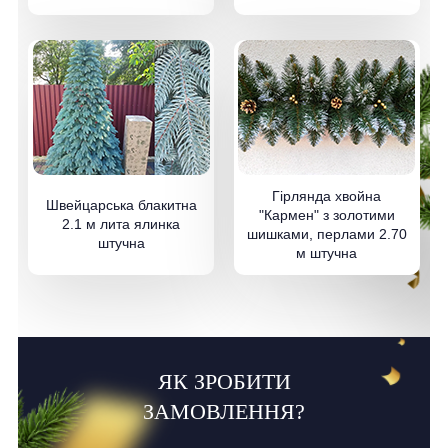
Гірлянда хвойна
Швейцарська блакитна
"Кармен" з золотими
2.1 м лита ялинка
шишками, перлами 2.70
штучна
м штучна
ЯК ЗРОБИТИ
ЗАМОВЛЕННЯ?