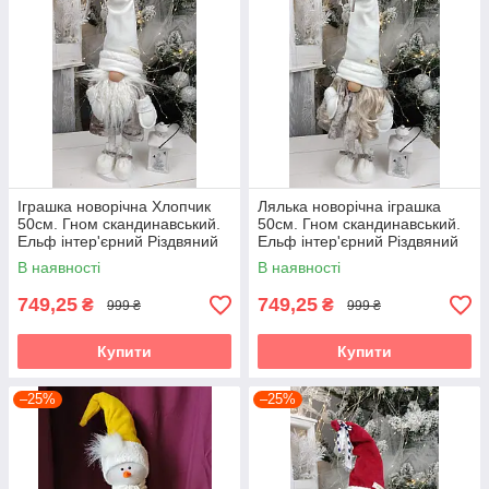
Іграшка новорічна Хлопчик
Лялька новорічна іграшка
50см. Гном скандинавський.
50см. Гном скандинавський.
Ельф інтер'єрний Різдвяний
Ельф інтер'єрний Різдвяний
ельф, санта клаус
ельф, санта клаус
В наявності
В наявності
новорічний, іграшка м'ягка
новорічний, іграшка м'ягка
749,25
749,25
₴
₴
999 ₴
999 ₴
Купити
Купити
–25%
–25%