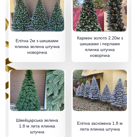
Кармен золото 2.20м з
Елітна 2м з шишками
шишками і перлами
ялинка зелена штучна
ялинка штучна
новорічна
новорічна
Швейцарська зелена
Елітна засніжена 1.8 м
1.8 м лита ялинка
лита ялинка штучна
штучна