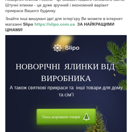
Штучні ялинки - це дуже зручний і економний варіант
прикраси Вашого будинку.
Знайти інші вишукані ідеї для інтер'єру Ви можете в інтернет
магазині
Slipo
https://slipo.com.ua
ЗА НАЙКРАЩИМИ
ЦІНАМИ
!
НОВОРІЧНІ
ЯЛИНКИ ВІД
ВИРОБНИКА
А також святкові прикраси та
інші товари для дому
та сім’ї
Увесь асортимент товарів