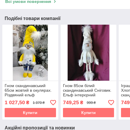
Всі умови повернення
Подібні товари компанії
Гном скандинавський
Гном 85см білий
Ігра
65см жовтий в окулярах.
скандинавський Сніговик.
Хлоп
Різдвяний ельф
Ельф інтерєрний
скан
Скандинавський, санта
Різдвяний ельф, санта
інте
1 027,50
749,25
749
₴
₴
1 370 ₴
999 ₴
клаус новорічний, іграшка
клаус новорічний, іграшка
ельф
м'ягка
м'ягка
ново
Купити
Купити
Акційні пропозиції та новинки