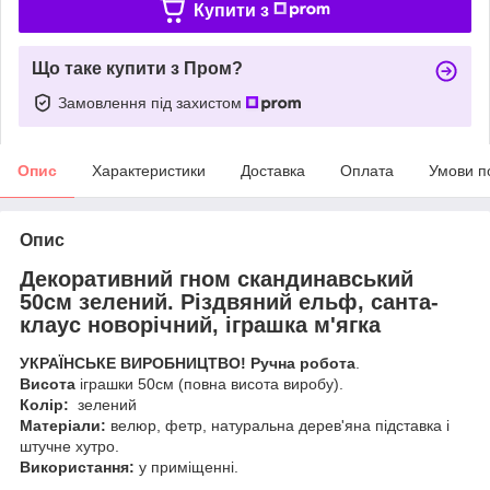
Купити з
Що таке купити з Пром?
Замовлення під захистом
Опис
Характеристики
Доставка
Оплата
Умови п
Опис
Декоративний гном скандинавський
50см зелений. Різдвяний ельф, санта-
клаус новорічний, іграшка м'ягка
УКРАЇНСЬКЕ ВИРОБНИЦТВО! Ручна робота
.
Висота
іграшки 50см (повна висота виробу).
Колір:
зелений
Матеріали:
велюр, фетр, натуральна дерев'яна підставка і
штучне хутро.
Використання:
у приміщенні.