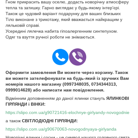
Гном прикрасить вашу оселю, додасть новорічну атмосферу
тепла та затишку. Гарно виглядає у будь-якому інтер'єрі.
Також це чудовий варіант подарунку для ваших близьких
Тіло виконане з трикотажу, який вважається найкращим у
ляльковій справі.
Усередині лялечка набита гіпоалергенним синтепухом.
Одяг та взуття ручної роботи не знімаються.
Оформити замовлення Ви можете через корзину. Також
ви можете зателефонувати на будь-який із зручних Вам
номерів нашого магазину (0997348035, 0734344313,
0999014628) або написати нам повідомлення.
Відмінним доповненням до даної ялинки стануть
ЯЛИНКОВІ
ГІРЛЯНДИ і ВІНКИ:
https://slipo.com.ua/g90721416-elochnye-girlyandy-novogodnie
а також
СВІТЛОДІОДНІ ГІРЛЯНДИ:
https://slipo.com.ua/g90670063-novogodnyaya-girlyanda
Новорічні ялинки і сосни - це символ нашого головного свята.