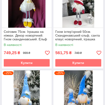
Сніговик 75см. Іграшка на
Гном інтер'єрний 50см.
ніжках. Декор новорічний.
Скандинавський єльф, санта
Гном скандинавський. Ельф
клаус новорічний, іграшка
інтерєрний Різдвяний ельф,
м'ягка.
В наявності
В наявності
санта клаус
749,25
561,75
₴
₴
999 ₴
749 ₴
Купити
Купити
–25%
–25%