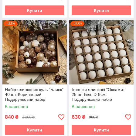
Купити
Купити
–30%
–30%
Набір ялинкових куль "Блиск"
Іграшки ялинкові "Оксамит"
40 шт. Коричневий
25 шт Білі. D-8см.
Подарунковий набір
Подарунковий набір
новорічних кульок Кульки на
ялинкових кульок Кульки на
В наявності
В наявності
ялинку
ялинку
840
630
₴
₴
1 200 ₴
900 ₴
Купити
Купити