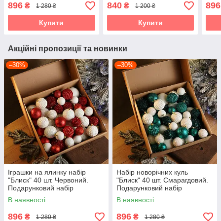
ялинкових кульок Кульки
новорічних кульок Кульки
Пода
896
840
896
₴
₴
1 280 ₴
1 200 ₴
на ялинку
на ялинку
ялин
на я
Купити
Купити
Акційні пропозиції та новинки
–30%
–30%
Іграшки на ялинку набір
Набір новорічних куль
"Блиск" 40 шт. Червоний.
"Блиск" 40 шт. Смарагдовий.
Подарунковий набір
Подарунковий набір
ялинкових кульок Кульки на
ялинкових кульок Кульки на
В наявності
В наявності
ялинку
ялинку
896
896
₴
₴
1 280 ₴
1 280 ₴