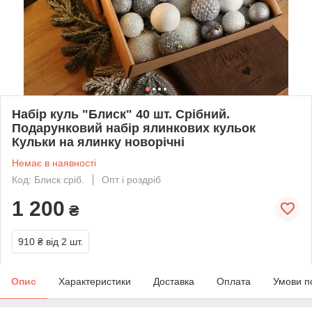
Набір куль "Блиск" 40 шт. Срібний.
Подарунковий набір ялинкових кульок
Кульки на ялинку новорічні
Немає в наявності
Код: Блиск сріб.
Опт і роздріб
1 200
₴
910 ₴
від 2 шт.
Опис
Характеристики
Доставка
Оплата
Умови п