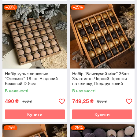
–30%
–25%
Набір куль ялинкових
Набір "Блискучий мікс" 36шт
"Оксамит" 18 шт. Нюдовий
Золотисто-Чорний. Іграшки
Бежевий D-8см.
на ялинку, Подарунковий
Подарунковий набір
набір ялинкових кульок
В наявності
В наявності
ялинкових кульок Кульки на
Кульки на ялинку
ялинку
490
749,25
₴
₴
700 ₴
999 ₴
Купити
Купити
–25%
–25%