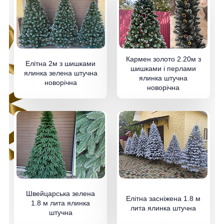
Кармен золото 2.20м з
Елітна 2м з шишками
шишками і перлами
ялинка зелена штучна
ялинка штучна
новорічна
новорічна
Швейцарська зелена
Елітна засніжена 1.8 м
1.8 м лита ялинка
лита ялинка штучна
штучна