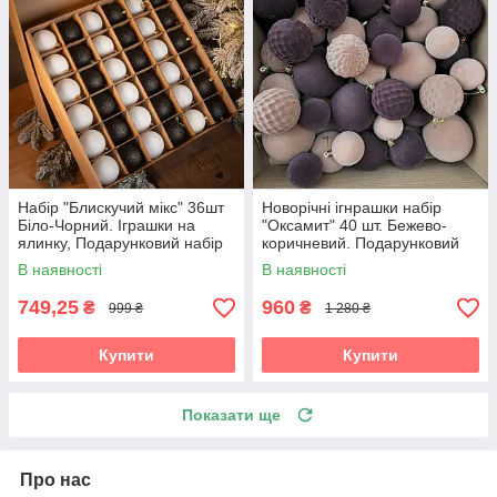
Набір "Блискучий мікс" 36шт
Новорічні ігнрашки набір
Біло-Чорний. Іграшки на
"Оксамит" 40 шт. Бежево-
ялинку, Подарунковий набір
коричневий. Подарунковий
ялинкових кульок Кульки на
набір ялинкових кульок
В наявності
В наявності
ялинку
Кульки на ялинку
749,25
960
₴
₴
999 ₴
1 280 ₴
Купити
Купити
Показати ще
Про нас