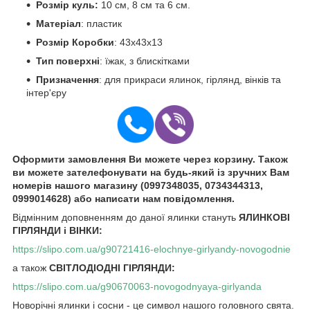
Розмір куль:
10 см, 8 см та 6 см.
Матеріал
: пластик
Розмір Коробки
: 43х43х13
Тип поверхні
: їжак, з блискітками
Призначення
: для прикраси ялинок, гірлянд, вінків та
інтер'єру
Оформити замовлення Ви можете через корзину. Також
ви можете зателефонувати на будь-який із зручних Вам
номерів нашого магазину (0997348035, 0734344313,
0999014628) або написати нам повідомлення.
Відмінним доповненням до даної ялинки стануть
ЯЛИНКОВІ
ГІРЛЯНДИ і ВІНКИ:
https://slipo.com.ua/g90721416-elochnye-girlyandy-novogodnie
а також
СВІТЛОДІОДНІ ГІРЛЯНДИ:
https://slipo.com.ua/g90670063-novogodnyaya-girlyanda
Новорічні ялинки і сосни - це символ нашого головного свята.