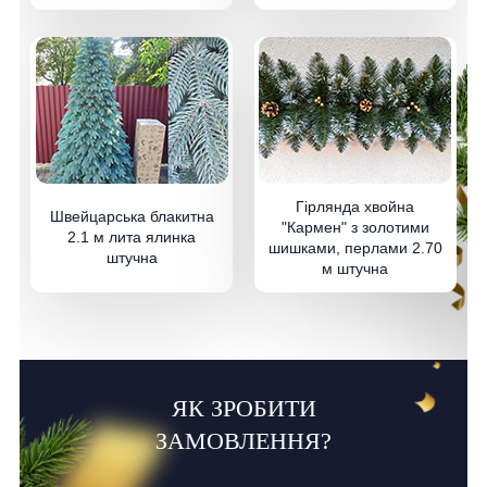
Гірлянда хвойна
Швейцарська блакитна
"Кармен" з золотими
2.1 м лита ялинка
шишками, перлами 2.70
штучна
м штучна
ЯК ЗРОБИТИ
ЗАМОВЛЕННЯ?