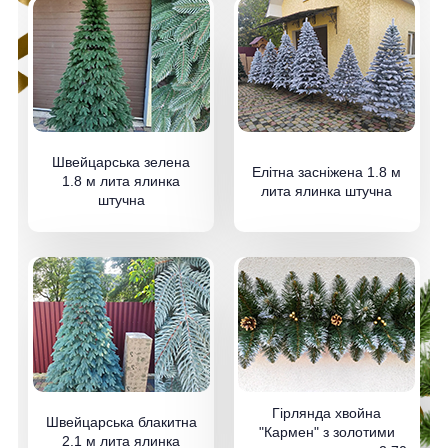
Швейцарська зелена
Елітна засніжена 1.8 м
1.8 м лита ялинка
лита ялинка штучна
штучна
Гірлянда хвойна
Швейцарська блакитна
"Кармен" з золотими
2.1 м лита ялинка