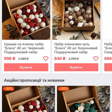
Іграшки на ялинку набір
Набір ялинкових куль
Набі
"Блиск" 40 шт. Червоний.
"Блиск" 40 шт. Коричневий
"Бли
Подарунковий набір
Подарунковий набір
Смар
ялинкових кульок Кульки
новорічних кульок Кульки
Пода
896
840
896
₴
₴
1 280 ₴
1 200 ₴
на ялинку
на ялинку
ялин
на я
Купити
Купити
Акційні пропозиції та новинки
–30%
–30%