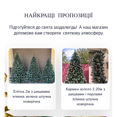
НАЙКРАЩІ
ПРОПОЗИЦІЇ
Підготуйтеся до свята заздалегідь!
А наш магазин
допоможе вам створити
святкову атмосферу.
Кармен золото 2.20м з
Елітна 2м з шишками
шишками і перлами
ялинка зелена штучна
ялинка штучна
новорічна
новорічна