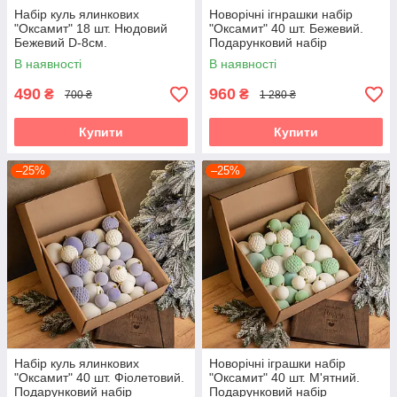
Набір куль ялинкових
Новорічні ігнрашки набір
"Оксамит" 18 шт. Нюдовий
"Оксамит" 40 шт. Бежевий.
Бежевий D-8см.
Подарунковий набір
Подарунковий набір
ялинкових кульок Кульки на
В наявності
В наявності
ялинкових кульок Кульки на
ялинку
ялинку
490
960
₴
₴
700 ₴
1 280 ₴
Купити
Купити
–25%
–25%
Набір куль ялинкових
Новорічні іграшки набір
"Оксамит" 40 шт. Фіолетовий.
"Оксамит" 40 шт. М'ятний.
Подарунковий набір
Подарунковий набір