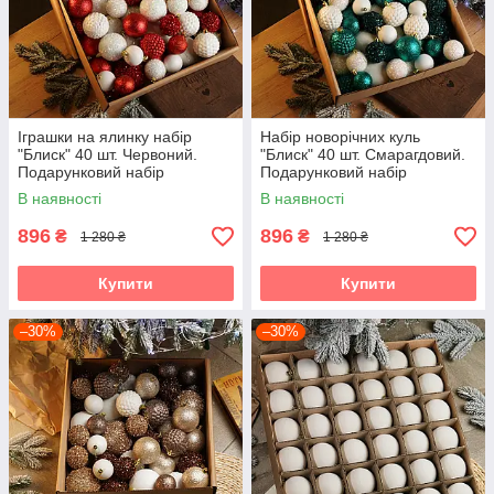
Іграшки на ялинку набір
Набір новорічних куль
"Блиск" 40 шт. Червоний.
"Блиск" 40 шт. Смарагдовий.
Подарунковий набір
Подарунковий набір
ялинкових кульок Кульки на
ялинкових кульок Кульки на
В наявності
В наявності
ялинку
ялинку
896
896
₴
₴
1 280 ₴
1 280 ₴
Купити
Купити
–30%
–30%