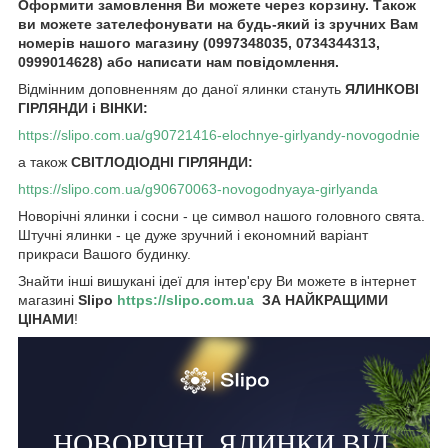
Оформити замовлення Ви можете через корзину. Також
ви можете зателефонувати на будь-який із зручних Вам
номерів нашого магазину (0997348035, 0734344313,
0999014628) або написати нам повідомлення.
Відмінним доповненням до даної ялинки стануть
ЯЛИНКОВІ
ГІРЛЯНДИ і ВІНКИ:
https://slipo.com.ua/g90721416-elochnye-girlyandy-novogodnie
а також
СВІТЛОДІОДНІ ГІРЛЯНДИ:
https://slipo.com.ua/g90670063-novogodnyaya-girlyanda
Новорічні ялинки і сосни - це символ нашого головного свята.
Штучні ялинки - це дуже зручний і економний варіант
прикраси Вашого будинку.
Знайти інші вишукані ідеї для інтер'єру Ви можете в інтернет
магазині
Slipo
https://slipo.com.ua
ЗА НАЙКРАЩИМИ
ЦІНАМИ
!
НОВОРІЧНІ
ЯЛИНКИ ВІД