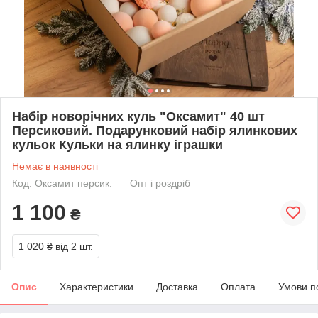
Набір новорічних куль "Оксамит" 40 шт
Персиковий. Подарунковий набір ялинкових
кульок Кульки на ялинку іграшки
Немає в наявності
Код: Оксамит персик.
Опт і роздріб
1 100
₴
1 020 ₴
від 2 шт.
Опис
Характеристики
Доставка
Оплата
Умови п